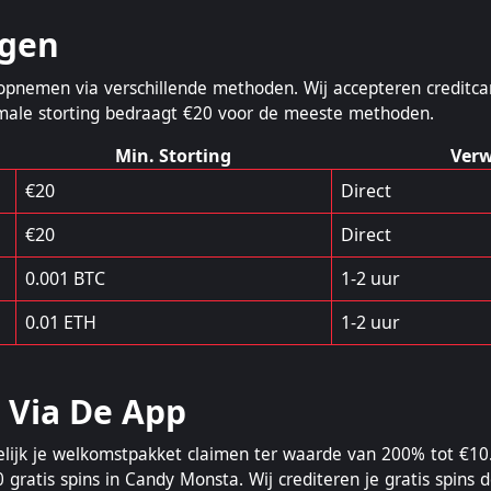
ngen
pnemen via verschillende methoden. Wij accepteren creditcards
imale storting bedraagt €20 voor de meeste methoden.
Min. Storting
Verw
€20
Direct
€20
Direct
0.001 BTC
1-2 uur
0.01 ETH
1-2 uur
 Via De App
lijk je welkomstpakket claimen ter waarde van 200% tot €10
 gratis spins in Candy Monsta. Wij crediteren je gratis spins