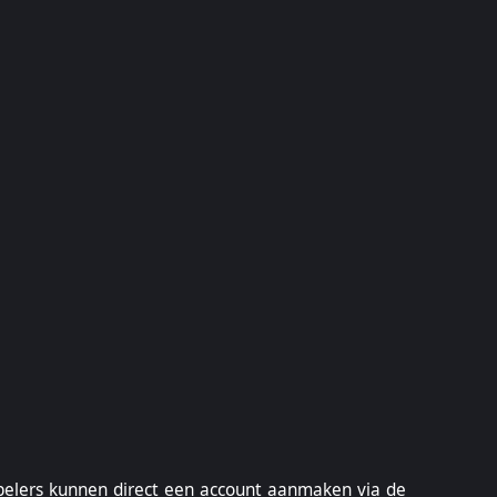
pelers kunnen direct een account aanmaken via de