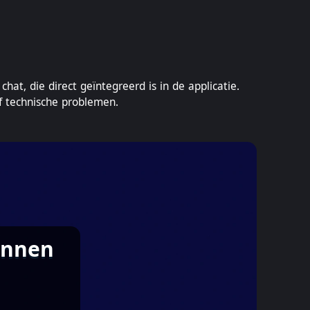
at, die direct geïntegreerd is in de applicatie.
f technische problemen.
innen