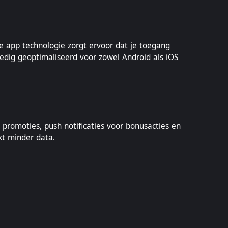
e app technologie zorgt ervoor dat je toegang
ledig geoptimaliseerd voor zowel Android als iOS
 promoties, push notificaties voor bonusacties en
kt minder data.