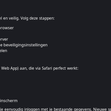
l en veilig. Volg deze stappen:
 browser
erver
e beveiligingsinstellingen
elen
Web App) aan, die via Safari perfect werkt:
ginscherm
n je eenvoudig inloggen met je bestaande gegevens. Nieuwe s