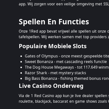
app. Wij zorgen voor een veilige omgeving met SSL
Spellen En Functies
Onze 1Red app bevat vrijwel alle spellen uit onze d
tafelspellen. Wij werken samen met top providers 
Populaire Mobiele Slots
Gates of Olympus - onze meest gespeelde tite
Sweet Bonanza - met cascading reels functie
The Dog House Megaways - tot 117.649 winm
Razor Shark - met mystery stacks
Big Bass Bonanza - fishing themed bonus ro
Live Casino Onderweg
Via de 1 Red Casino app kun je live dealer spellen
roulette, blackjack, baccarat en game shows zoals